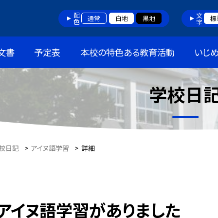
配色
文字
通常
白地
黒地
標
文書
予定表
本校の特色ある教育活動
いじ
学校日
校日記
>
アイヌ語学習
>
詳細
アイヌ語学習がありました