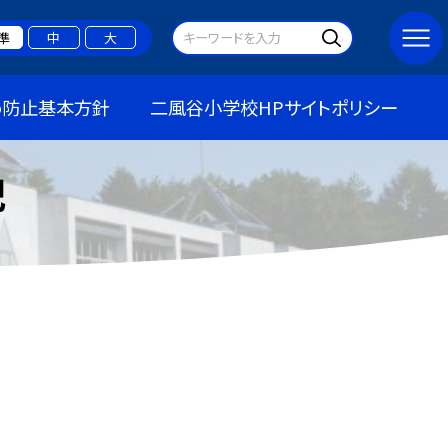
準
中
大
め防止基本方針
二風谷小学校HPサイトポリシー
記