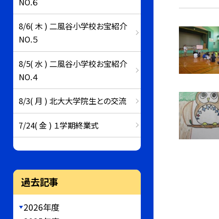
NO.６
8/6( 木 ) 二風谷小学校お宝紹介
NO.５
8/5( 水 ) 二風谷小学校お宝紹介
NO.４
8/3( 月 ) 北大大学院生との交流
7/24( 金 ) １学期終業式
過去記事
2026年度