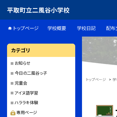
平取町立二風谷小学校
トップページ
学校概要
学校日記
配布
カテゴリ
お知らせ
今日の二風谷っ子
トップページ
>
学
児童会
アイヌ語学習
ハララキ体験
専用ページ