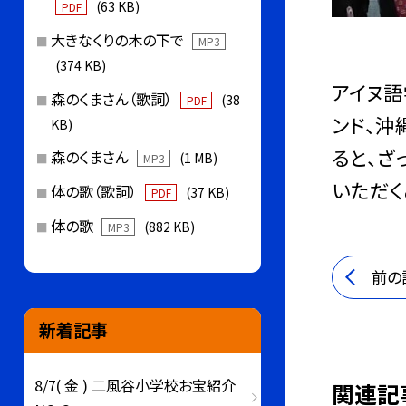
(63 KB)
PDF
大きなくりの木の下で
MP3
(374 KB)
アイヌ語
森のくまさん（歌詞）
(38
PDF
ンド、沖
KB)
ると、ざ
森のくまさん
(1 MB)
MP3
いただく
体の歌（歌詞）
(37 KB)
PDF
体の歌
(882 KB)
MP3
前の
新着記事
8/7( 金 ) 二風谷小学校お宝紹介
関連記