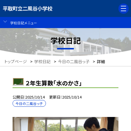
平取町立二風谷小学校
学校日記メニュー
学校日記
トップページ
>
学校日記
>
今日の二風谷っ子
>
詳細
２年生算数「水のかさ」
公開日
2025/10/14
更新日
2025/10/14
今日の二風谷っ子