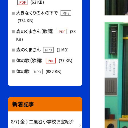
(63 KB)
PDF
大きなくりの木の下で
MP3
(374 KB)
森のくまさん（歌詞）
(38
PDF
KB)
森のくまさん
(1 MB)
MP3
体の歌（歌詞）
(37 KB)
PDF
体の歌
(882 KB)
MP3
新着記事
8/7( 金 ) 二風谷小学校お宝紹介