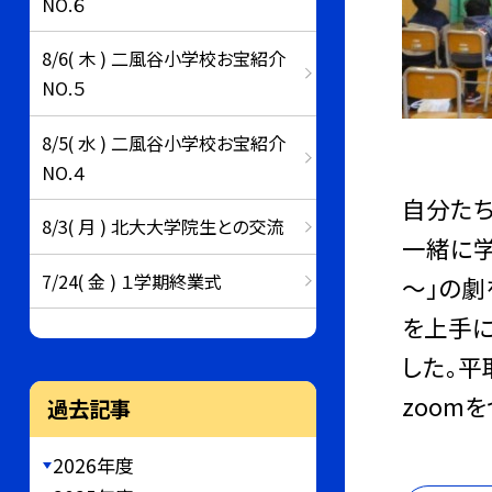
NO.６
8/6( 木 ) 二風谷小学校お宝紹介
NO.５
8/5( 水 ) 二風谷小学校お宝紹介
NO.４
自分たち
8/3( 月 ) 北大大学院生との交流
一緒に学
7/24( 金 ) １学期終業式
～」の劇
を上手に
した。
zoom
過去記事
2026年度