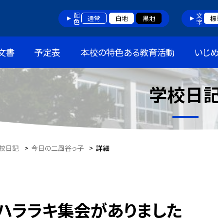
配色
文字
通常
白地
黒地
標
文書
予定表
本校の特色ある教育活動
いじ
学校日
校日記
>
今日の二風谷っ子
>
詳細
ハララキ集会がありました