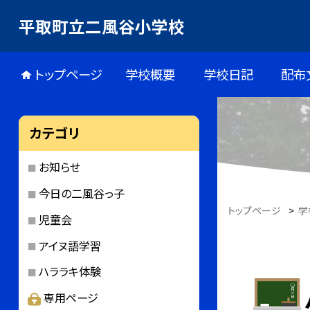
平取町立二風谷小学校
トップページ
学校概要
学校日記
配布
カテゴリ
お知らせ
今日の二風谷っ子
トップページ
>
学
児童会
アイヌ語学習
ハララキ体験
専用ページ