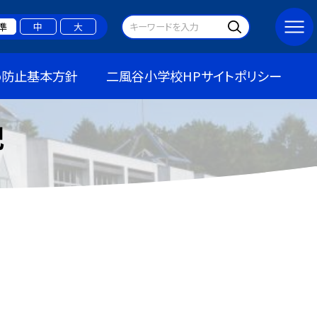
準
中
大
め防止基本方針
二風谷小学校HPサイトポリシー
記