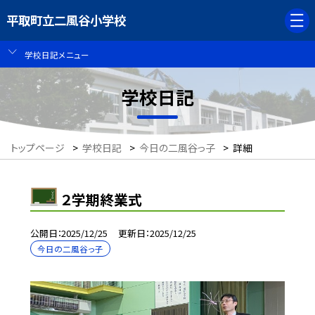
平取町立二風谷小学校
学校日記メニュー
学校日記
トップページ
>
学校日記
>
今日の二風谷っ子
>
詳細
２学期終業式
公開日
2025/12/25
更新日
2025/12/25
今日の二風谷っ子