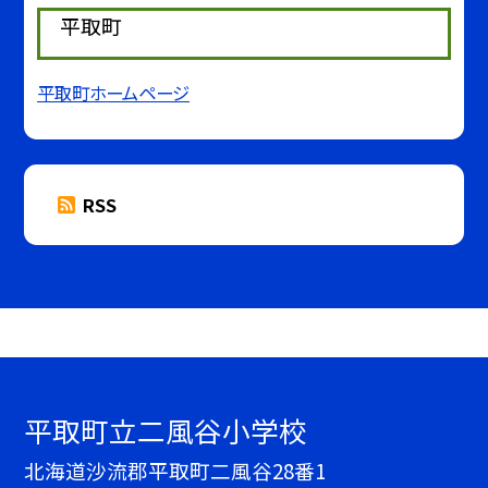
平取町
平取町ホームページ
RSS
平取町立二風谷小学校
北海道沙流郡平取町二風谷28番1