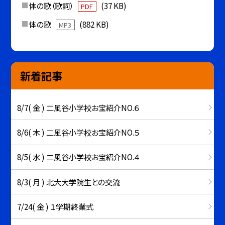
体の歌（歌詞）
(37 KB)
PDF
体の歌
(882 KB)
MP3
新着記事
8/7( 金 ) 二風谷小学校お宝紹介NO.６
8/6( 木 ) 二風谷小学校お宝紹介NO.５
8/5( 水 ) 二風谷小学校お宝紹介NO.４
8/3( 月 ) 北大大学院生との交流
7/24( 金 ) １学期終業式