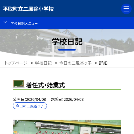
平取町立二風谷小学校
学校日記メニュー
学校日記
トップページ
>
学校日記
>
今日の二風谷っ子
>
詳細
着任式・始業式
公開日
2026/04/08
更新日
2026/04/08
今日の二風谷っ子