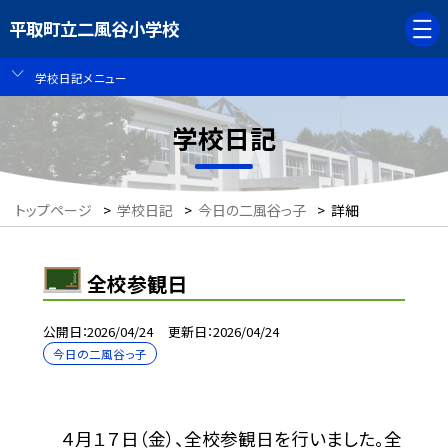
平取町立二風谷小学校
学校日記メニュー
学校日記
トップページ
>
学校日記
>
今日の二風谷っ子
>
詳細
全校参観日
公開日
2026/04/24
更新日
2026/04/24
今日の二風谷っ子
４月１７日（金）、全校参観日を行いました。全