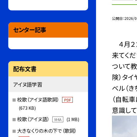
公開日
2026/0
センター記事
４月２
来てくだ
ついて教
配布文書
険）タイ
アイヌ語学習
ベル（き
（自転車
校歌（アイヌ語歌詞）
PDF
(673 KB)
意識して
校歌（アイヌ語）
(1 MB)
M4A
大きなくりの木の下で（歌詞）