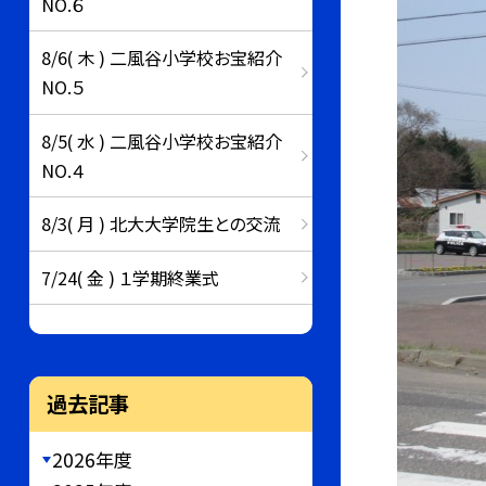
NO.６
8/6( 木 ) 二風谷小学校お宝紹介
NO.５
8/5( 水 ) 二風谷小学校お宝紹介
NO.４
8/3( 月 ) 北大大学院生との交流
7/24( 金 ) １学期終業式
過去記事
2026年度