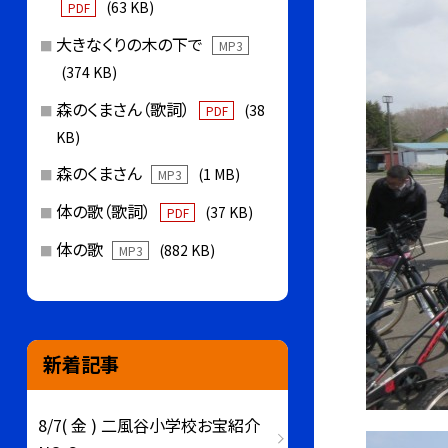
(63 KB)
PDF
大きなくりの木の下で
MP3
(374 KB)
森のくまさん（歌詞）
(38
PDF
KB)
森のくまさん
(1 MB)
MP3
体の歌（歌詞）
(37 KB)
PDF
体の歌
(882 KB)
MP3
新着記事
8/7( 金 ) 二風谷小学校お宝紹介