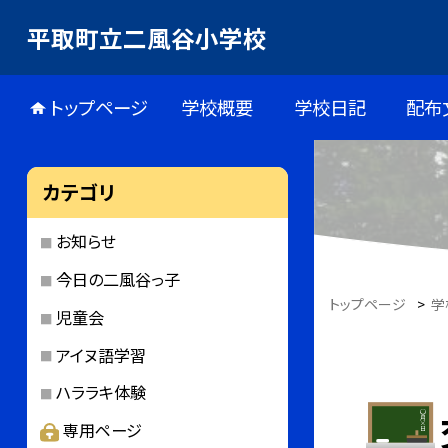
平取町立二風谷小学校
トップページ
学校概要
学校日記
配布
カテゴリ
お知らせ
今日の二風谷っ子
トップページ
>
学
児童会
アイヌ語学習
ハララキ体験
専用ページ