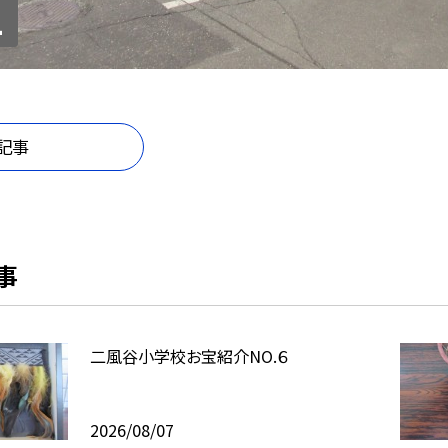
1
記事
事
二風谷小学校お宝紹介NO.６
2026/08/07