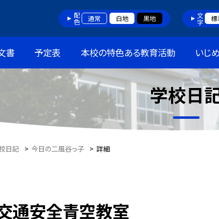
配色
文字
通常
白地
黒地
標
文書
予定表
本校の特色ある教育活動
いじ
学校日
校日記
>
今日の二風谷っ子
>
詳細
交通安全青空教室