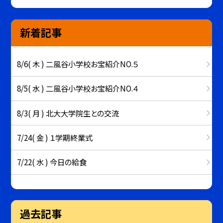
新着記事
8/6( 木 ) 二風谷小学校お宝紹介NO.５
8/5( 水 ) 二風谷小学校お宝紹介NO.４
8/3( 月 ) 北大大学院生との交流
7/24( 金 ) １学期終業式
7/22( 水 ) 今日の給食
過去記事