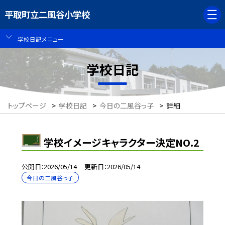
平取町立二風谷小学校
学校日記メニュー
学校日記
トップページ
>
学校日記
>
今日の二風谷っ子
>
詳細
学校イメージキャラクター決定NO.2
公開日
2026/05/14
更新日
2026/05/14
今日の二風谷っ子