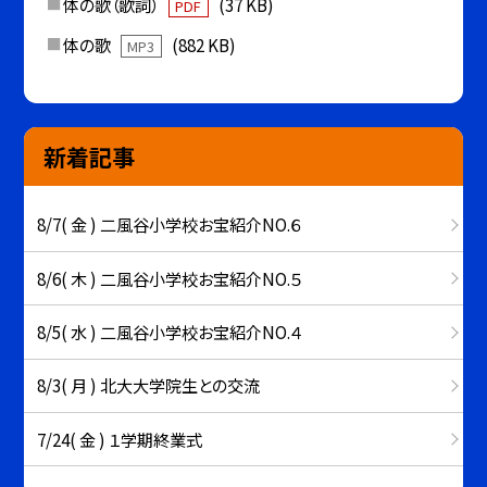
体の歌（歌詞）
(37 KB)
PDF
体の歌
(882 KB)
MP3
新着記事
8/7( 金 ) 二風谷小学校お宝紹介NO.６
8/6( 木 ) 二風谷小学校お宝紹介NO.５
8/5( 水 ) 二風谷小学校お宝紹介NO.４
8/3( 月 ) 北大大学院生との交流
7/24( 金 ) １学期終業式