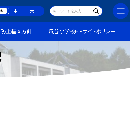
準
中
大
め防止基本方針
二風谷小学校HPサイトポリシー
記