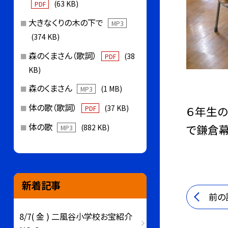
(63 KB)
PDF
大きなくりの木の下で
MP3
(374 KB)
森のくまさん（歌詞）
(38
PDF
KB)
森のくまさん
(1 MB)
MP3
体の歌（歌詞）
(37 KB)
６年生の
PDF
体の歌
で鎌倉幕
(882 KB)
MP3
新着記事
前の
8/7( 金 ) 二風谷小学校お宝紹介