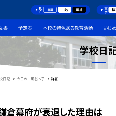
配色
文字
通常
白地
黒地
標
文書
予定表
本校の特色ある教育活動
いじ
学校日
校日記
>
今日の二風谷っ子
>
詳細
鎌倉幕府が衰退した理由は