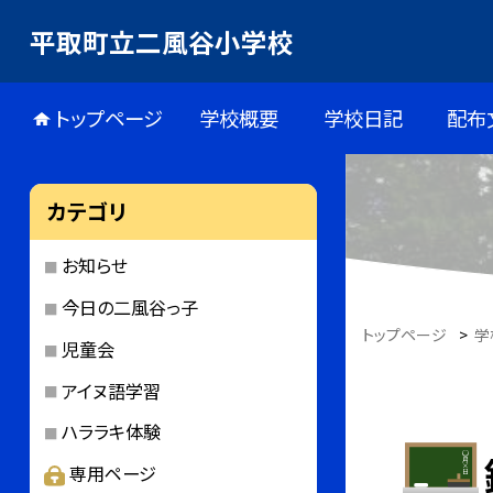
平取町立二風谷小学校
トップページ
学校概要
学校日記
配布
カテゴリ
お知らせ
今日の二風谷っ子
トップページ
>
学
児童会
アイヌ語学習
ハララキ体験
専用ページ