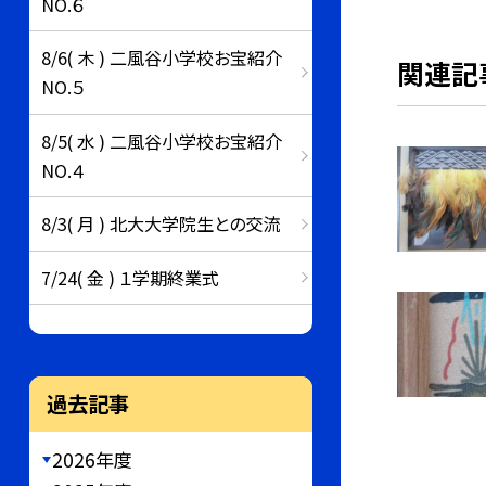
NO.６
8/6( 木 ) 二風谷小学校お宝紹介
関連記
NO.５
8/5( 水 ) 二風谷小学校お宝紹介
NO.４
8/3( 月 ) 北大大学院生との交流
7/24( 金 ) １学期終業式
過去記事
2026年度