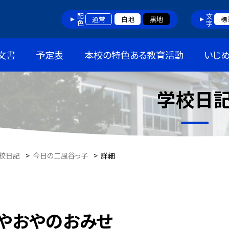
配色
文字
通常
白地
黒地
標
文書
予定表
本校の特色ある教育活動
いじ
学校日
校日記
>
今日の二風谷っ子
>
詳細
やおやのおみせ