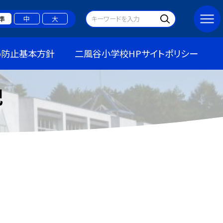
準
中
大
め防止基本方針
二風谷小学校HPサイトポリシー
記