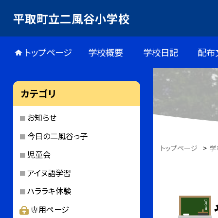
平取町立二風谷小学校
トップページ
学校概要
学校日記
配布
カテゴリ
お知らせ
今日の二風谷っ子
トップページ
>
学
児童会
アイヌ語学習
ハララキ体験
専用ページ