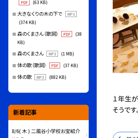
(63 KB)
PDF
大きなくりの木の下で
MP3
(374 KB)
森のくまさん（歌詞）
(38
PDF
KB)
森のくまさん
(1 MB)
MP3
体の歌（歌詞）
(37 KB)
PDF
体の歌
(882 KB)
MP3
１年生が
そうです
新着記事
8/6( 木 ) 二風谷小学校お宝紹介