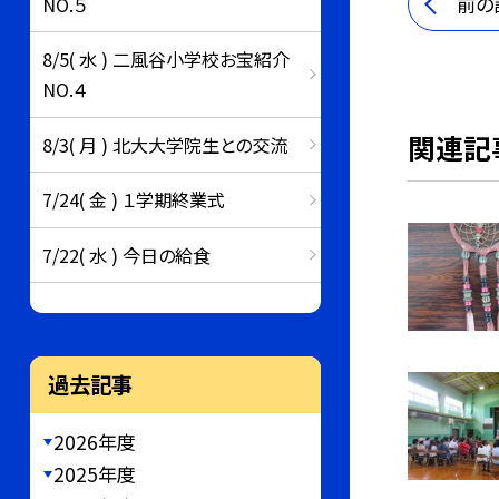
前の
NO.５
8/5( 水 ) 二風谷小学校お宝紹介
NO.４
関連記
8/3( 月 ) 北大大学院生との交流
7/24( 金 ) １学期終業式
7/22( 水 ) 今日の給食
過去記事
2026年度
2025年度