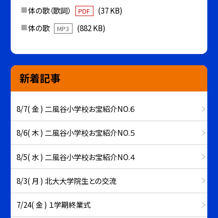
体の歌（歌詞）
(37 KB)
PDF
体の歌
(882 KB)
MP3
新着記事
8/7( 金 ) 二風谷小学校お宝紹介NO.６
8/6( 木 ) 二風谷小学校お宝紹介NO.５
8/5( 水 ) 二風谷小学校お宝紹介NO.４
8/3( 月 ) 北大大学院生との交流
7/24( 金 ) １学期終業式