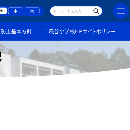
準
中
大
め防止基本方針
二風谷小学校HPサイトポリシー
記