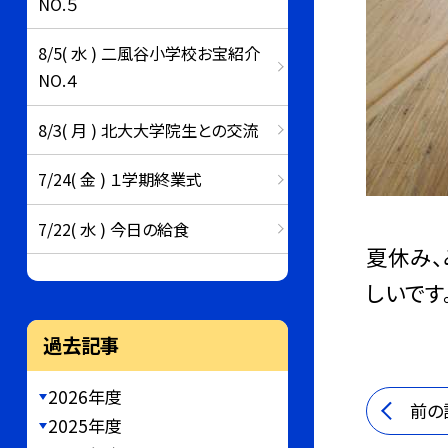
NO.５
8/5( 水 ) 二風谷小学校お宝紹介
NO.４
8/3( 月 ) 北大大学院生との交流
7/24( 金 ) １学期終業式
7/22( 水 ) 今日の給食
夏休み、
しいです
過去記事
2026年度
前の
2025年度