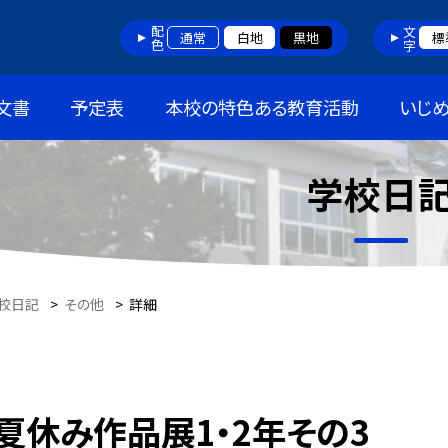
配色
文字
通常
白地
黒地
標
文書
予定表
本校の特色ある教育活動
いじ
学校日
校日記
>
その他
>
詳細
夏休み作品展1・2年その3