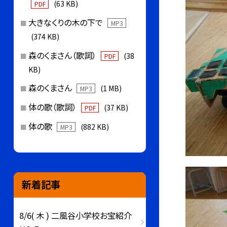
(63 KB)
PDF
大きなくりの木の下で
MP3
(374 KB)
森のくまさん（歌詞）
(38
PDF
KB)
森のくまさん
(1 MB)
MP3
体の歌（歌詞）
(37 KB)
PDF
体の歌
(882 KB)
MP3
新着記事
8/6( 木 ) 二風谷小学校お宝紹介