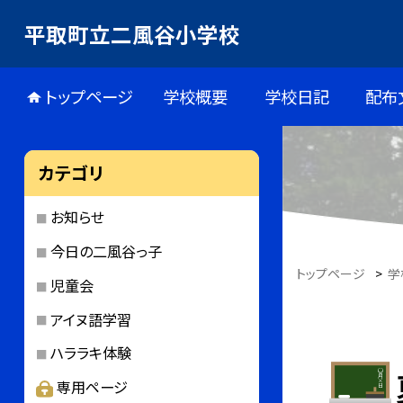
平取町立二風谷小学校
トップページ
学校概要
学校日記
配布
カテゴリ
お知らせ
今日の二風谷っ子
トップページ
>
学
児童会
アイヌ語学習
ハララキ体験
専用ページ