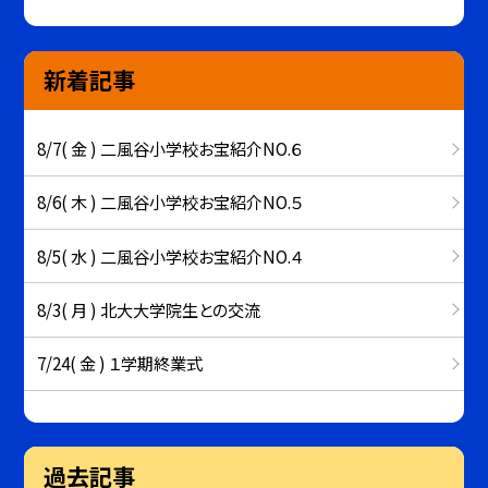
新着記事
8/7( 金 ) 二風谷小学校お宝紹介NO.６
8/6( 木 ) 二風谷小学校お宝紹介NO.５
8/5( 水 ) 二風谷小学校お宝紹介NO.４
8/3( 月 ) 北大大学院生との交流
7/24( 金 ) １学期終業式
過去記事