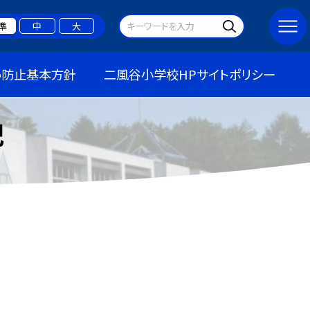
準
中
大
め防止基本方針
二風谷小学校HPサイトポリシー
記