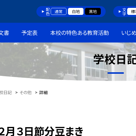
配色
文字
通常
白地
黒地
標
文書
予定表
本校の特色ある教育活動
いじ
学校日
校日記
>
その他
>
詳細
２月３日節分豆まき