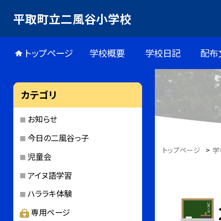
平取町立二風谷小学校
トップページ
学校概要
学校日記
配布
カテゴリ
お知らせ
今日の二風谷っ子
トップページ
>
学
児童会
アイヌ語学習
ハララキ体験
専用ページ