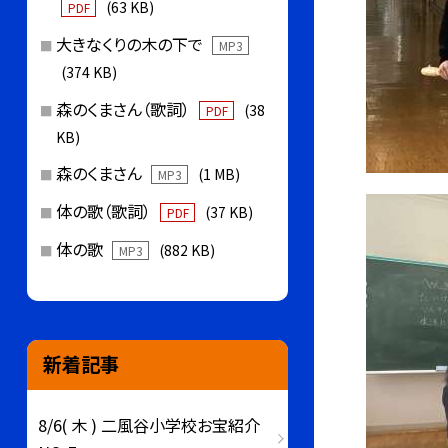
(63 KB)
PDF
大きなくりの木の下で
MP3
(374 KB)
森のくまさん（歌詞）
(38
PDF
KB)
森のくまさん
(1 MB)
MP3
体の歌（歌詞）
(37 KB)
PDF
体の歌
(882 KB)
MP3
新着記事
8/6( 木 ) 二風谷小学校お宝紹介