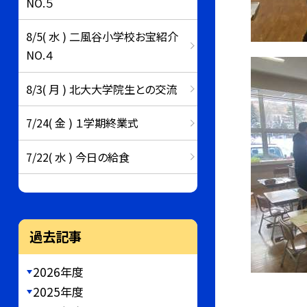
NO.５
8/5( 水 ) 二風谷小学校お宝紹介
NO.４
8/3( 月 ) 北大大学院生との交流
7/24( 金 ) １学期終業式
7/22( 水 ) 今日の給食
過去記事
2026年度
2025年度