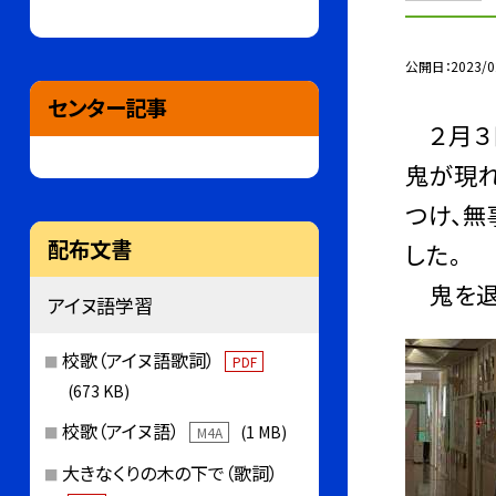
公開日
2023/0
センター記事
２月３日
鬼が現れ
つけ、無
配布文書
した。
鬼を退
アイヌ語学習
校歌（アイヌ語歌詞）
PDF
(673 KB)
校歌（アイヌ語）
(1 MB)
M4A
大きなくりの木の下で（歌詞）