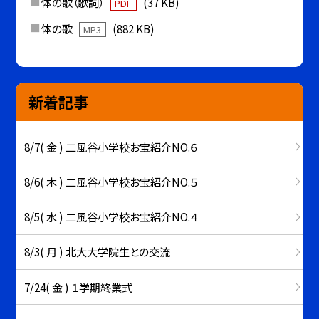
体の歌（歌詞）
(37 KB)
PDF
体の歌
(882 KB)
MP3
新着記事
8/7( 金 ) 二風谷小学校お宝紹介NO.６
8/6( 木 ) 二風谷小学校お宝紹介NO.５
8/5( 水 ) 二風谷小学校お宝紹介NO.４
8/3( 月 ) 北大大学院生との交流
7/24( 金 ) １学期終業式