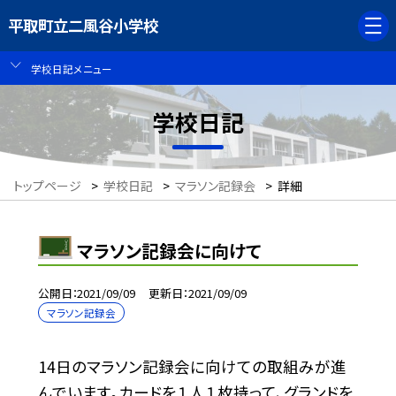
平取町立二風谷小学校
学校日記メニュー
学校日記
トップページ
>
学校日記
>
マラソン記録会
>
詳細
マラソン記録会に向けて
公開日
2021/09/09
更新日
2021/09/09
マラソン記録会
14日のマラソン記録会に向けての取組みが進
んでいます。カードを１人１枚持って、グランドを