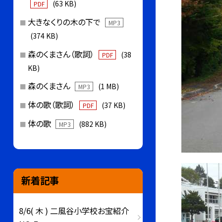
(63 KB)
PDF
大きなくりの木の下で
MP3
(374 KB)
森のくまさん（歌詞）
(38
PDF
KB)
森のくまさん
(1 MB)
MP3
体の歌（歌詞）
(37 KB)
PDF
体の歌
(882 KB)
MP3
新着記事
8/6( 木 ) 二風谷小学校お宝紹介