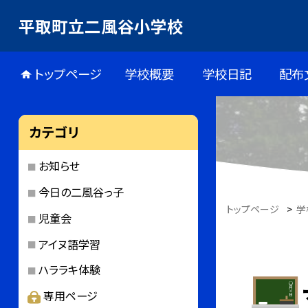
平取町立二風谷小学校
トップページ
学校概要
学校日記
配布
カテゴリ
お知らせ
今日の二風谷っ子
トップページ
>
学
児童会
アイヌ語学習
ハララキ体験
専用ページ