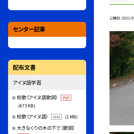
公開日
2021/0
センター記事
配布文書
アイヌ語学習
校歌（アイヌ語歌詞）
PDF
(673 KB)
校歌（アイヌ語）
(1 MB)
M4A
大きなくりの木の下で（歌詞）