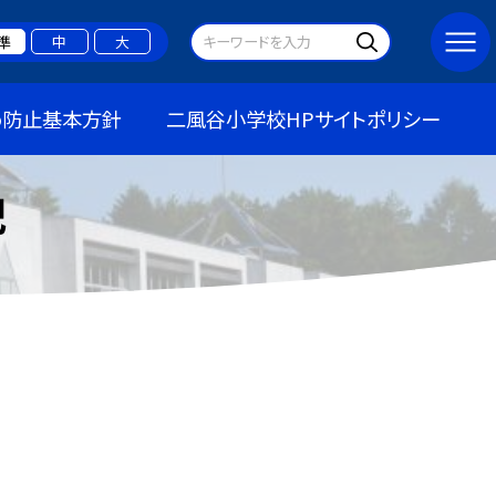
準
中
大
め防止基本方針
二風谷小学校HPサイトポリシー
記