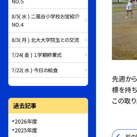
NO.５
8/5( 水 ) 二風谷小学校お宝紹介
NO.４
8/3( 月 ) 北大大学院生との交流
7/24( 金 ) １学期終業式
7/22( 水 ) 今日の給食
先週から
標を持ち
この取り
過去記事
2026年度
2025年度
前の