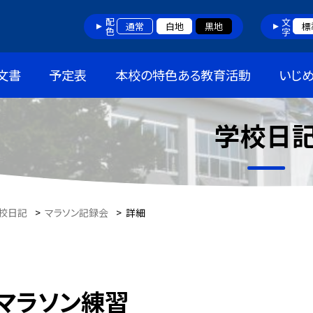
配色
文字
通常
白地
黒地
標
文書
予定表
本校の特色ある教育活動
いじ
学校日
校日記
>
マラソン記録会
>
詳細
マラソン練習