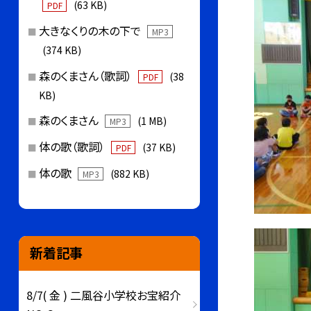
(63 KB)
PDF
大きなくりの木の下で
MP3
(374 KB)
森のくまさん（歌詞）
(38
PDF
KB)
森のくまさん
(1 MB)
MP3
体の歌（歌詞）
(37 KB)
PDF
体の歌
(882 KB)
MP3
新着記事
8/7( 金 ) 二風谷小学校お宝紹介