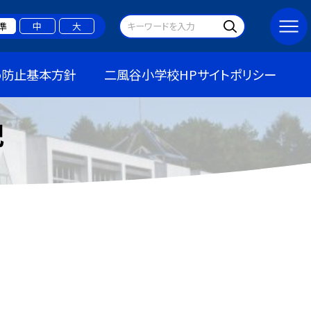
準
中
大
め防止基本方針
二風谷小学校HPサイトポリシー
記