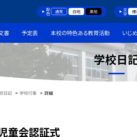
配色
文字
通常
白地
黒地
標
文書
予定表
本校の特色ある教育活動
いじ
学校日
校日記
>
学校行事
>
詳細
児童会認証式