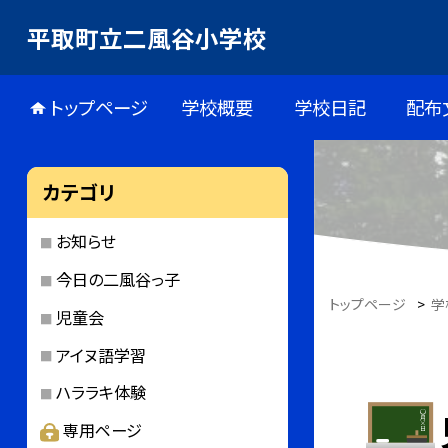
平取町立二風谷小学校
トップページ
学校概要
学校日記
配布
カテゴリ
お知らせ
今日の二風谷っ子
トップページ
>
学
児童会
アイヌ語学習
ハララキ体験
専用ページ