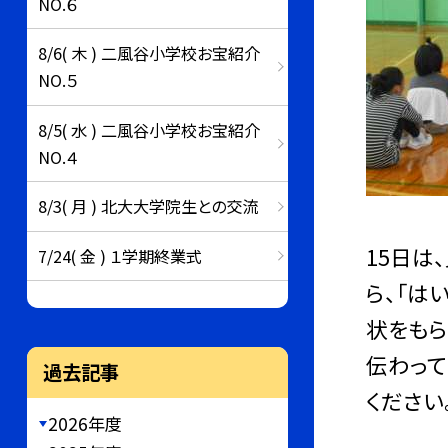
NO.６
8/6( 木 ) 二風谷小学校お宝紹介
NO.５
8/5( 水 ) 二風谷小学校お宝紹介
NO.４
8/3( 月 ) 北大大学院生との交流
15日は
7/24( 金 ) １学期終業式
ら、「は
状をもら
伝わって
過去記事
ください
2026年度