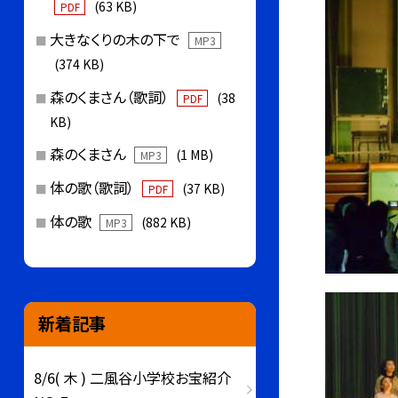
(63 KB)
PDF
大きなくりの木の下で
MP3
(374 KB)
森のくまさん（歌詞）
(38
PDF
KB)
森のくまさん
(1 MB)
MP3
体の歌（歌詞）
(37 KB)
PDF
体の歌
(882 KB)
MP3
新着記事
8/6( 木 ) 二風谷小学校お宝紹介