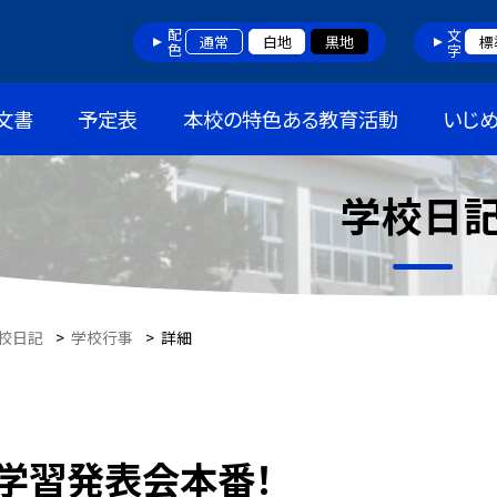
配色
文字
通常
白地
黒地
標
文書
予定表
本校の特色ある教育活動
いじ
学校日
校日記
>
学校行事
>
詳細
学習発表会本番！