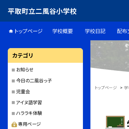
平取町立二風谷小学校
トップページ
学校概要
学校日記
配布
カテゴリ
お知らせ
今日の二風谷っ子
トップページ
>
学
児童会
アイヌ語学習
ハララキ体験
専用ページ