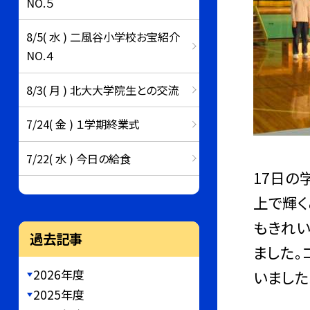
NO.５
8/5( 水 ) 二風谷小学校お宝紹介
NO.４
8/3( 月 ) 北大大学院生との交流
7/24( 金 ) １学期終業式
7/22( 水 ) 今日の給食
17日の
上で輝く
もきれい
過去記事
ました。
2026年度
いました
2025年度