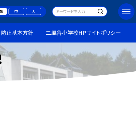
準
中
大
め防止基本方針
二風谷小学校HPサイトポリシー
記