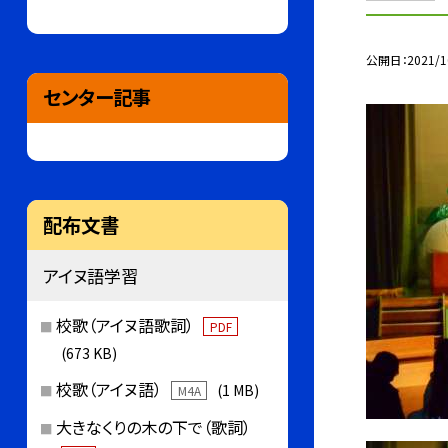
公開日
2021/1
センター記事
配布文書
アイヌ語学習
校歌（アイヌ語歌詞）
PDF
(673 KB)
校歌（アイヌ語）
(1 MB)
M4A
大きなくりの木の下で（歌詞）