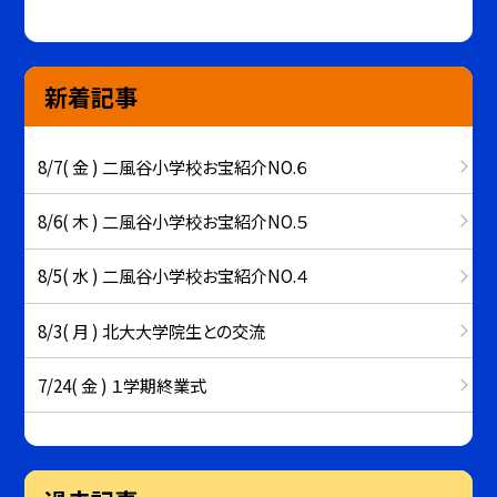
新着記事
8/7( 金 ) 二風谷小学校お宝紹介NO.６
8/6( 木 ) 二風谷小学校お宝紹介NO.５
8/5( 水 ) 二風谷小学校お宝紹介NO.４
8/3( 月 ) 北大大学院生との交流
7/24( 金 ) １学期終業式