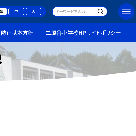
準
中
大
め防止基本方針
二風谷小学校HPサイトポリシー
記