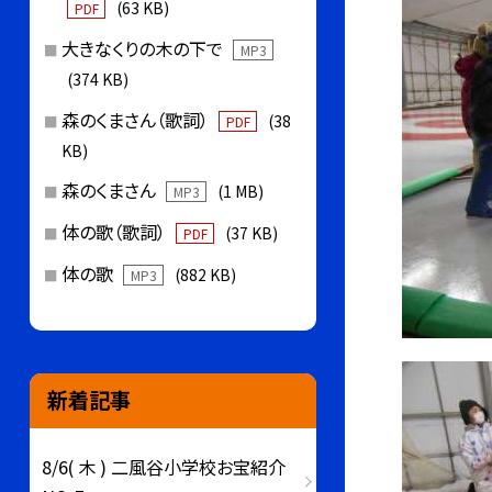
(63 KB)
PDF
大きなくりの木の下で
MP3
(374 KB)
森のくまさん（歌詞）
(38
PDF
KB)
森のくまさん
(1 MB)
MP3
体の歌（歌詞）
(37 KB)
PDF
体の歌
(882 KB)
MP3
新着記事
8/6( 木 ) 二風谷小学校お宝紹介