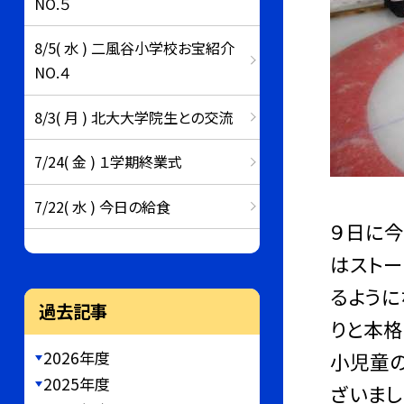
NO.５
8/5( 水 ) 二風谷小学校お宝紹介
NO.４
8/3( 月 ) 北大大学院生との交流
7/24( 金 ) １学期終業式
7/22( 水 ) 今日の給食
９日に今
はストー
るように
過去記事
りと本格
2026年度
小児童の
2025年度
ざいまし