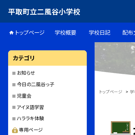
平取町立二風谷小学校
トップページ
学校概要
学校日記
配布
カテゴリ
お知らせ
今日の二風谷っ子
トップページ
>
学
児童会
アイヌ語学習
ハララキ体験
専用ページ