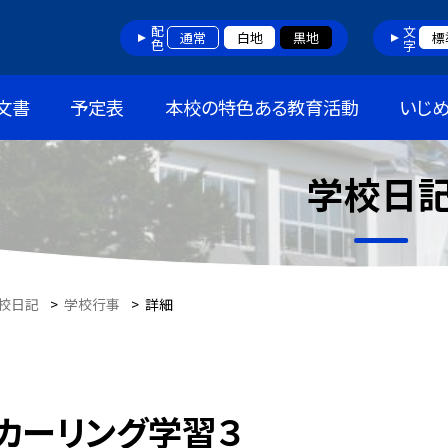
配色
文字
通常
白地
黒地
標
文書
予定表
本校の特色ある教育活動
いじ
学校日
校日記
>
学校行事
>
詳細
カーリング学習３