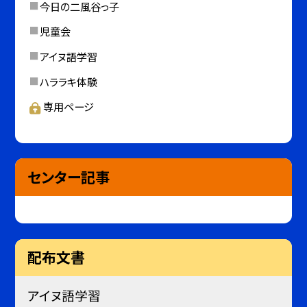
今日の二風谷っ子
児童会
アイヌ語学習
ハララキ体験
専用ページ
センター記事
配布文書
アイヌ語学習