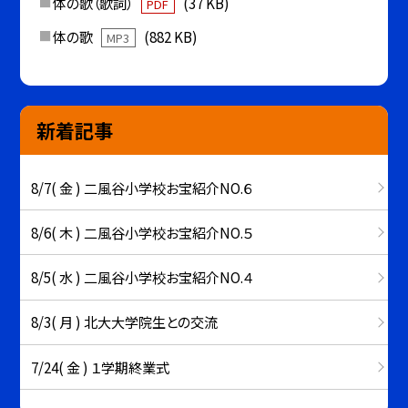
体の歌（歌詞）
(37 KB)
PDF
体の歌
(882 KB)
MP3
新着記事
8/7( 金 ) 二風谷小学校お宝紹介NO.６
8/6( 木 ) 二風谷小学校お宝紹介NO.５
8/5( 水 ) 二風谷小学校お宝紹介NO.４
8/3( 月 ) 北大大学院生との交流
7/24( 金 ) １学期終業式