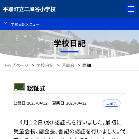
平取町立二風谷小学校
学校日記メニュー
学校日記
トップページ
>
学校日記
>
児童会
>
詳細
認証式
公開日
2023/04/12
更新日
2023/04/12
児童会
４月１２日（水）認証式を行いました。最初に
児童会長、副会長、書記の認証を行いました。代