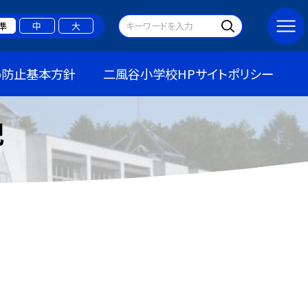
準
中
大
め防止基本方針
二風谷小学校HPサイトポリシー
記