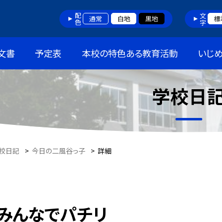
配色
文字
通常
白地
黒地
標
文書
予定表
本校の特色ある教育活動
いじ
学校日
校日記
>
今日の二風谷っ子
>
詳細
みんなでパチリ