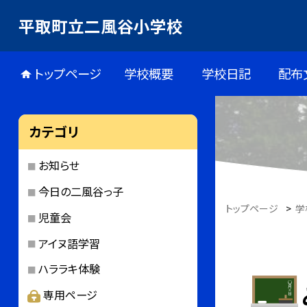
平取町立二風谷小学校
トップページ
学校概要
学校日記
配布
カテゴリ
お知らせ
今日の二風谷っ子
トップページ
>
学
児童会
アイヌ語学習
ハララキ体験
専用ページ