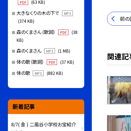
(63 KB)
PDF
大きなくりの木の下で
MP3
前の
(374 KB)
森のくまさん（歌詞）
(38
PDF
KB)
森のくまさん
(1 MB)
MP3
関連記
体の歌（歌詞）
(37 KB)
PDF
体の歌
(882 KB)
MP3
新着記事
8/7( 金 ) 二風谷小学校お宝紹介