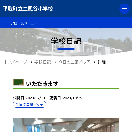
平取町立二風谷小学校
学校日記メニュー
学校日記
トップページ
>
学校日記
>
今日の二風谷っ子
>
詳細
いただきます
公開日
2023/07/14
更新日
2023/10/25
今日の二風谷っ子