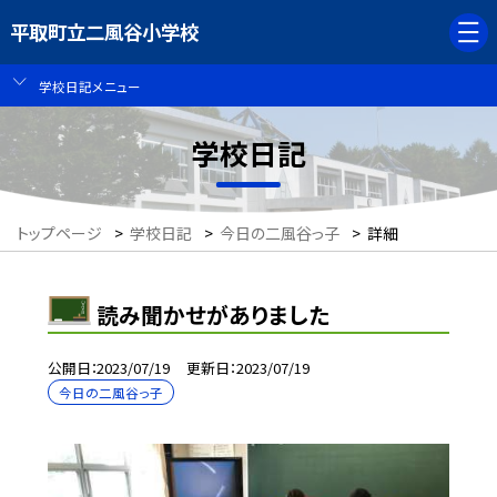
平取町立二風谷小学校
学校日記メニュー
学校日記
トップページ
>
学校日記
>
今日の二風谷っ子
>
詳細
読み聞かせがありました
公開日
2023/07/19
更新日
2023/07/19
今日の二風谷っ子