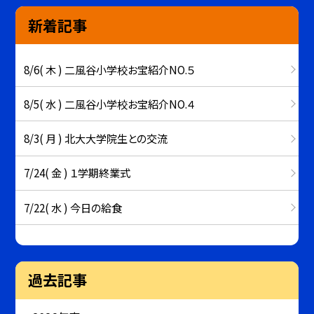
新着記事
8/6( 木 ) 二風谷小学校お宝紹介NO.５
8/5( 水 ) 二風谷小学校お宝紹介NO.４
8/3( 月 ) 北大大学院生との交流
7/24( 金 ) １学期終業式
7/22( 水 ) 今日の給食
過去記事