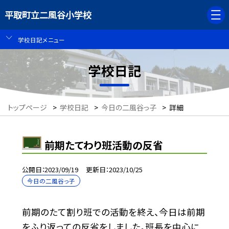
平取町立二風谷小学校
学校日記メニュー
学校日記
トップページ
>
学校日記
>
今日の二風谷っ子
>
詳細
前期たてわり班活動の反省
公開日
2023/09/19
更新日
2023/10/25
今日の二風谷っ子
前期のたて割り班での活動を終え、今日は前期
をふり返っての反省をしました。班長を中心に