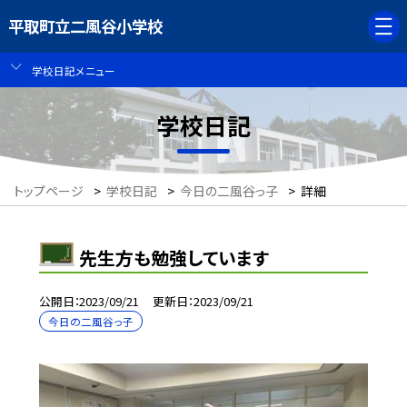
平取町立二風谷小学校
学校日記メニュー
学校日記
トップページ
>
学校日記
>
今日の二風谷っ子
>
詳細
先生方も勉強しています
公開日
2023/09/21
更新日
2023/09/21
今日の二風谷っ子