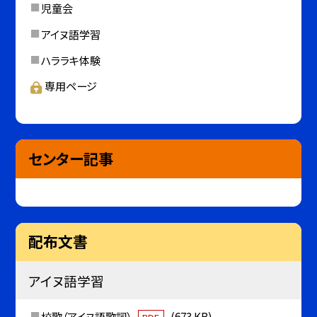
児童会
アイヌ語学習
ハララキ体験
専用ページ
センター記事
配布文書
アイヌ語学習
校歌（アイヌ語歌詞）
(673 KB)