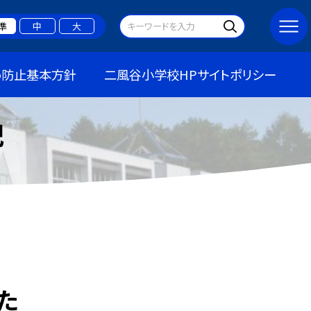
準
中
大
め防止基本方針
二風谷小学校HPサイトポリシー
記
た