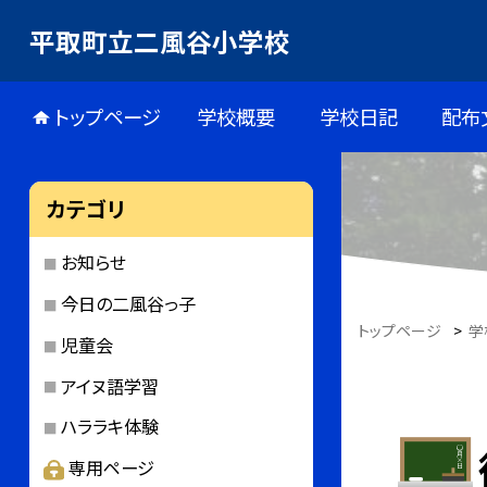
平取町立二風谷小学校
トップページ
学校概要
学校日記
配布
カテゴリ
お知らせ
今日の二風谷っ子
トップページ
>
学
児童会
アイヌ語学習
ハララキ体験
専用ページ