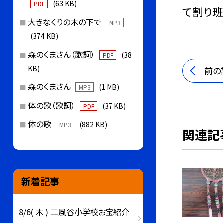
(63 KB)
PDF
て割り班
大きなくりの木の下で
MP3
(374 KB)
森のくまさん（歌詞）
(38
PDF
KB)
前の
森のくまさん
(1 MB)
MP3
体の歌（歌詞）
(37 KB)
PDF
体の歌
(882 KB)
MP3
関連記
新着記事
8/6( 木 ) 二風谷小学校お宝紹介