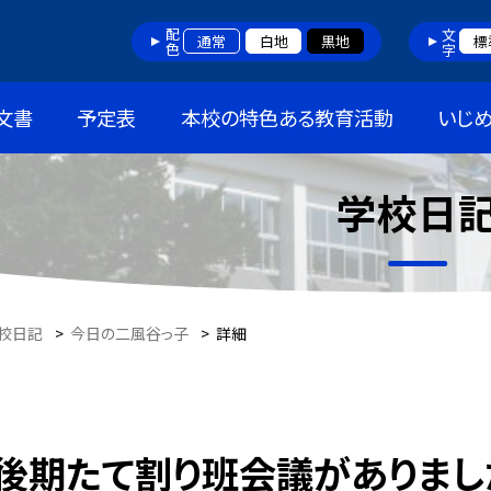
配色
文字
通常
白地
黒地
標
文書
予定表
本校の特色ある教育活動
いじ
学校日
校日記
>
今日の二風谷っ子
>
詳細
後期たて割り班会議がありまし