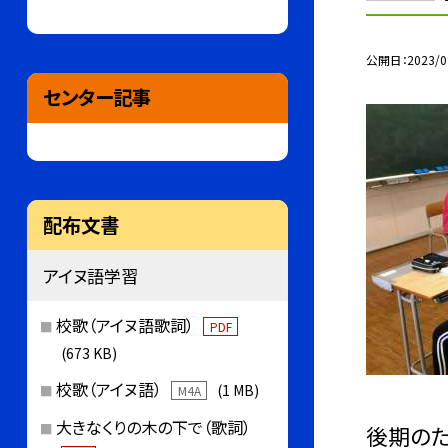
公開日
2023/0
センター記事
配布文書
アイヌ語学習
校歌（アイヌ語歌詞）
PDF
(673 KB)
校歌（アイヌ語）
(1 MB)
M4A
大きなくりの木の下で（歌詞）
後期のた