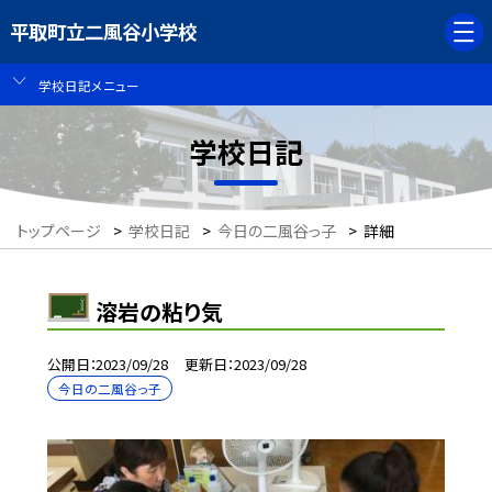
平取町立二風谷小学校
学校日記メニュー
学校日記
トップページ
>
学校日記
>
今日の二風谷っ子
>
詳細
溶岩の粘り気
公開日
2023/09/28
更新日
2023/09/28
今日の二風谷っ子