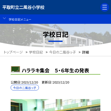
平取町立二風谷小学校
学校日記メニュー
学校日記
トップページ
>
学校日記
>
今日の二風谷っ子
>
詳細
ハララキ集会 ５・６年生の発表
公開日
2023/12/20
更新日
2023/12/20
今日の二風谷っ子