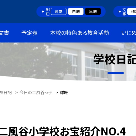
配色
文字
通常
白地
黒地
標
文書
予定表
本校の特色ある教育活動
いじ
学校日
校日記
>
今日の二風谷っ子
>
詳細
二風谷小学校お宝紹介NO.4