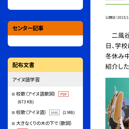
公開日
2023/1
センター記事
二風谷
日、学校
冬休み中
配布文書
紹介した
アイヌ語学習
校歌（アイヌ語歌詞）
PDF
(673 KB)
校歌（アイヌ語）
(1 MB)
M4A
大きなくりの木の下で（歌詞）