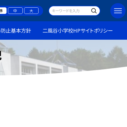
準
中
大
め防止基本方針
二風谷小学校HPサイトポリシー
記