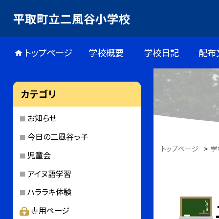
平取町立二風谷小学校
トップページ
学校概要
学校日記
配布
カテゴリ
お知らせ
今日の二風谷っ子
トップページ
>
学
児童会
アイヌ語学習
ハララキ体験
専用ページ