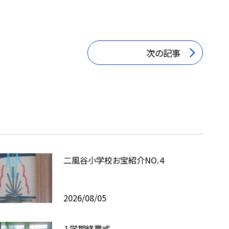
次の記事
二風谷小学校お宝紹介NO.４
2026/08/05
１学期終業式