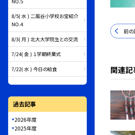
NO.５
8/5( 水 ) 二風谷小学校お宝紹介
NO.４
前の
8/3( 月 ) 北大大学院生との交流
7/24( 金 ) １学期終業式
関連記
7/22( 水 ) 今日の給食
過去記事
2026年度
2025年度