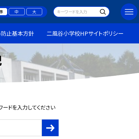
準
中
大
め防止基本方針
二風谷小学校HPサイトポリシー
記
ワードを入力してください