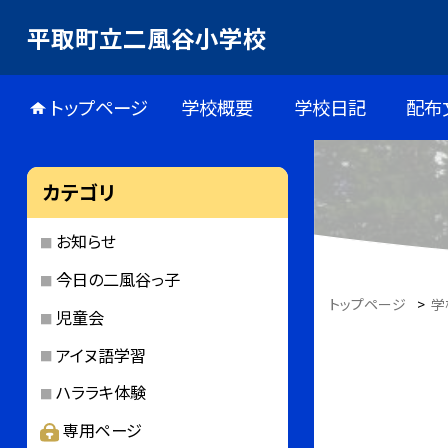
平取町立二風谷小学校
トップページ
学校概要
学校日記
配布
カテゴリ
お知らせ
今日の二風谷っ子
トップページ
>
学
児童会
アイヌ語学習
ハララキ体験
専用ページ