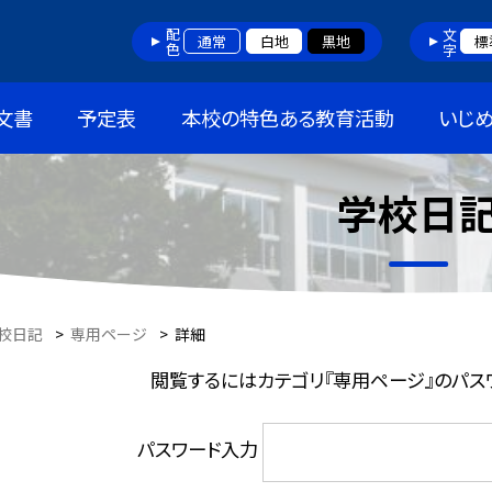
配色
文字
通常
白地
黒地
標
文書
予定表
本校の特色ある教育活動
いじ
学校日
校日記
>
専用ページ
>
詳細
閲覧するにはカテゴリ『専用ページ』のパス
パスワード入力