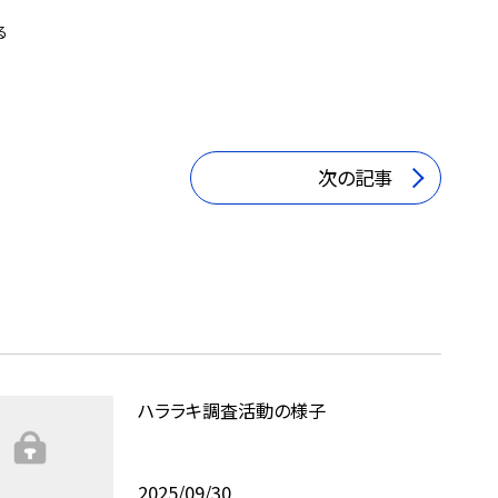
る
次の記事
ハララキ調査活動の様子
2025/09/30