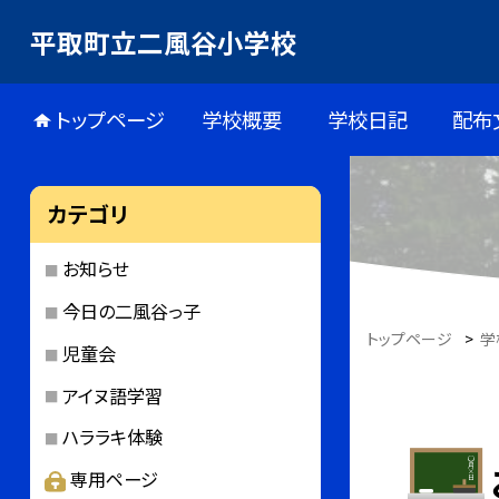
平取町立二風谷小学校
トップページ
学校概要
学校日記
配布
カテゴリ
お知らせ
今日の二風谷っ子
トップページ
>
学
児童会
アイヌ語学習
ハララキ体験
専用ページ