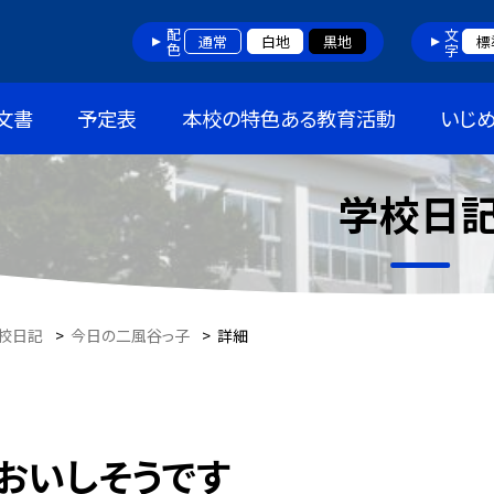
配色
文字
通常
白地
黒地
標
文書
予定表
本校の特色ある教育活動
いじ
学校日
校日記
>
今日の二風谷っ子
>
詳細
おいしそうです