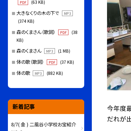
(63 KB)
PDF
大きなくりの木の下で
MP3
(374 KB)
森のくまさん（歌詞）
(38
PDF
KB)
森のくまさん
(1 MB)
MP3
体の歌（歌詞）
(37 KB)
PDF
体の歌
(882 KB)
MP3
新着記事
今年度最
だれが出
8/7( 金 ) 二風谷小学校お宝紹介