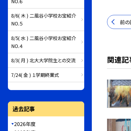
NO.６
8/6( 木 ) 二風谷小学校お宝紹介
前の
NO.５
8/5( 水 ) 二風谷小学校お宝紹介
NO.４
関連記
8/3( 月 ) 北大大学院生との交流
7/24( 金 ) １学期終業式
過去記事
2026年度