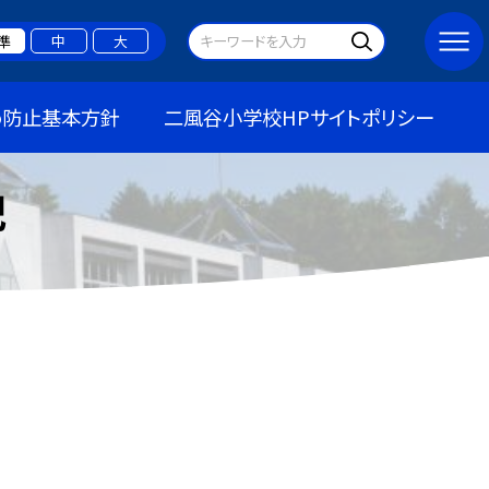
準
中
大
め防止基本方針
二風谷小学校HPサイトポリシー
記