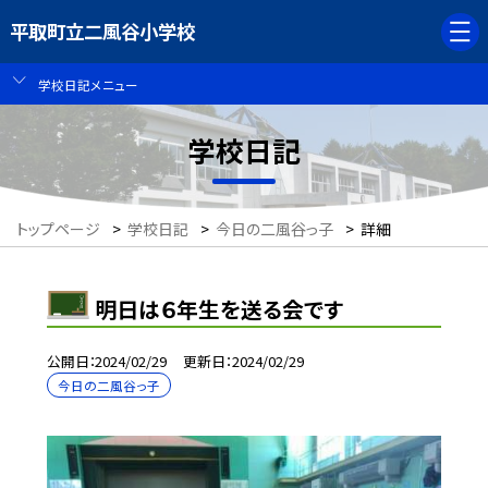
平取町立二風谷小学校
学校日記メニュー
学校日記
トップページ
>
学校日記
>
今日の二風谷っ子
>
詳細
明日は６年生を送る会です
公開日
2024/02/29
更新日
2024/02/29
今日の二風谷っ子