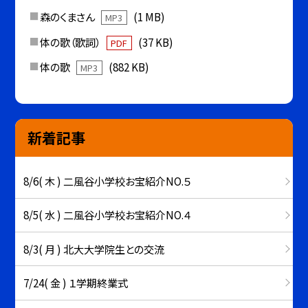
森のくまさん
(1 MB)
MP3
体の歌（歌詞）
(37 KB)
PDF
体の歌
(882 KB)
MP3
新着記事
8/6( 木 ) 二風谷小学校お宝紹介NO.５
8/5( 水 ) 二風谷小学校お宝紹介NO.４
8/3( 月 ) 北大大学院生との交流
7/24( 金 ) １学期終業式