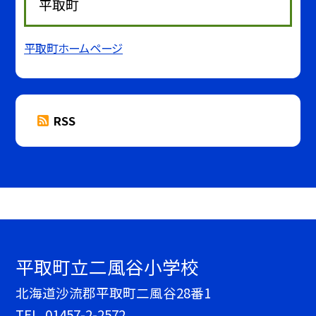
平取町
平取町ホームページ
RSS
平取町立二風谷小学校
北海道沙流郡平取町二風谷28番1
TEL.
01457-2-2572