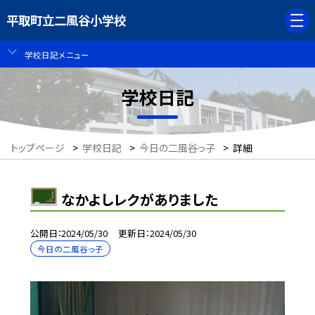
平取町立二風谷小学校
学校日記メニュー
学校日記
トップページ
>
学校日記
>
今日の二風谷っ子
>
詳細
なかよしレクがありました
公開日
2024/05/30
更新日
2024/05/30
今日の二風谷っ子