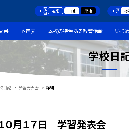
配色
文字
通常
白地
黒地
標
文書
予定表
本校の特色ある教育活動
いじ
学校日
校日記
>
学習発表会
>
詳細
１０月１７日 学習発表会