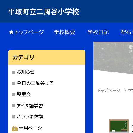
平取町立二風谷小学校
トップページ
学校概要
学校日記
配布
カテゴリ
お知らせ
今日の二風谷っ子
トップページ
>
学
児童会
アイヌ語学習
ハララキ体験
専用ページ