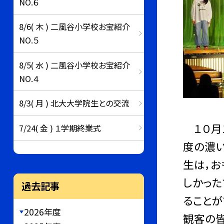
NO.６
8/6( 木 ) 二風谷小学校お宝紹介
NO.５
8/5( 水 ) 二風谷小学校お宝紹介
NO.４
8/3( 月 ) 北大大学院生との交流
１０月１
7/24( 金 ) １学期終業式
度の濃い
生は，お
しかった
過去記事
ることが
2026年度
観客の皆