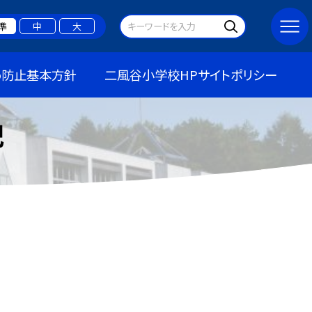
準
中
大
め防止基本方針
二風谷小学校HPサイトポリシー
記