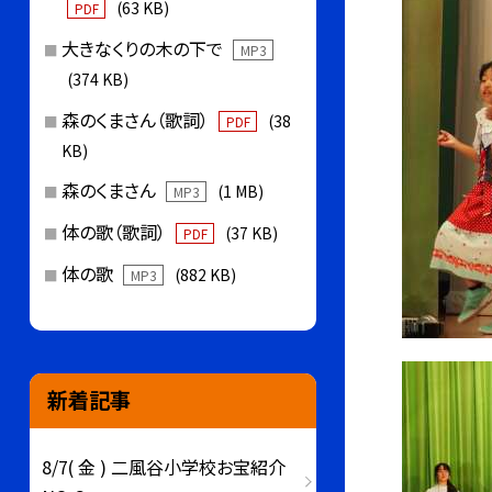
(63 KB)
PDF
大きなくりの木の下で
MP3
(374 KB)
森のくまさん（歌詞）
(38
PDF
KB)
森のくまさん
(1 MB)
MP3
体の歌（歌詞）
(37 KB)
PDF
体の歌
(882 KB)
MP3
新着記事
8/7( 金 ) 二風谷小学校お宝紹介