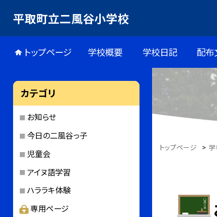
平取町立二風谷小学校
トップページ
学校概要
学校日記
配布
カテゴリ
お知らせ
今日の二風谷っ子
トップページ
>
学
児童会
アイヌ語学習
ハララキ体験
専用ページ