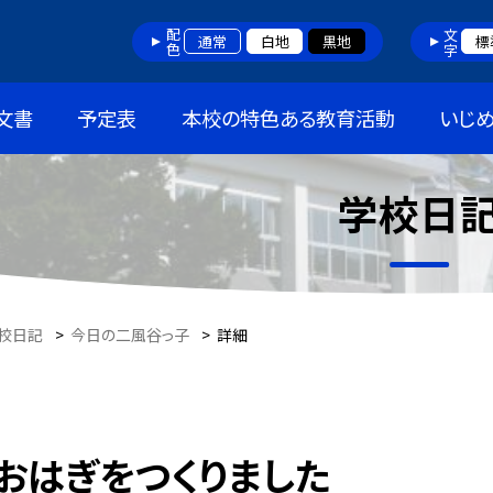
配色
文字
通常
白地
黒地
標
文書
予定表
本校の特色ある教育活動
いじ
学校日
校日記
>
今日の二風谷っ子
>
詳細
おはぎをつくりました