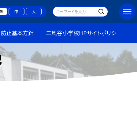
準
中
大
め防止基本方針
二風谷小学校HPサイトポリシー
記