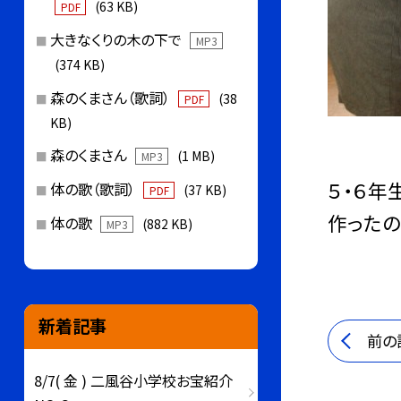
(63 KB)
PDF
大きなくりの木の下で
MP3
(374 KB)
森のくまさん（歌詞）
(38
PDF
KB)
森のくまさん
(1 MB)
MP3
５・６年
体の歌（歌詞）
(37 KB)
PDF
作ったの
体の歌
(882 KB)
MP3
新着記事
前の
8/7( 金 ) 二風谷小学校お宝紹介