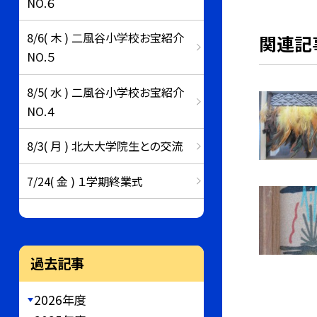
NO.６
8/6( 木 ) 二風谷小学校お宝紹介
関連記
NO.５
8/5( 水 ) 二風谷小学校お宝紹介
NO.４
8/3( 月 ) 北大大学院生との交流
7/24( 金 ) １学期終業式
過去記事
2026年度