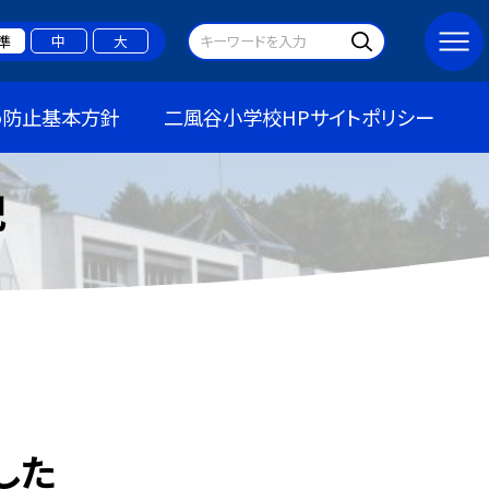
準
中
大
め防止基本方針
二風谷小学校HPサイトポリシー
記
した