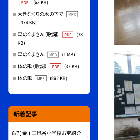
(63 KB)
PDF
大きなくりの木の下で
MP3
(374 KB)
森のくまさん（歌詞）
(38
PDF
KB)
森のくまさん
(1 MB)
MP3
体の歌（歌詞）
(37 KB)
PDF
体の歌
(882 KB)
MP3
新着記事
8/7( 金 ) 二風谷小学校お宝紹介