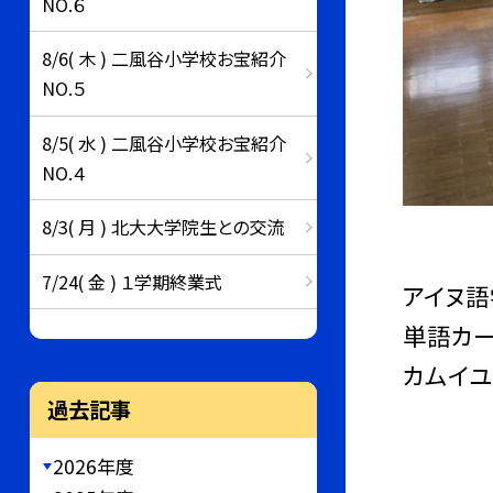
NO.６
8/6( 木 ) 二風谷小学校お宝紹介
NO.５
8/5( 水 ) 二風谷小学校お宝紹介
NO.４
8/3( 月 ) 北大大学院生との交流
7/24( 金 ) １学期終業式
アイヌ語
単語カー
カムイユ
過去記事
2026年度