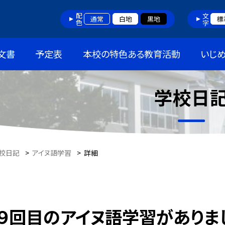
配色
文字
通常
白地
黒地
標
文書
予定表
本校の特色ある教育活動
いじ
学校日
校日記
>
アイヌ語学習
>
詳細
９回目のアイヌ語学習がありま