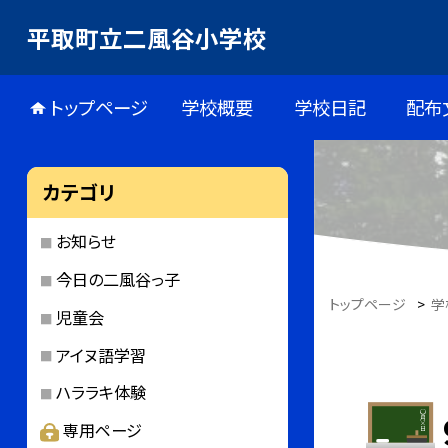
平取町立二風谷小学校
トップページ
学校概要
学校日記
配布
カテゴリ
お知らせ
今日の二風谷っ子
トップページ
>
学
児童会
アイヌ語学習
ハララキ体験
専用ページ