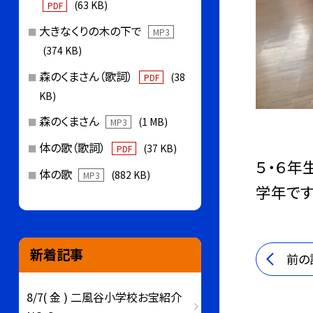
(63 KB)
PDF
大きなくりの木の下で
MP3
(374 KB)
森のくまさん（歌詞）
(38
PDF
KB)
森のくまさん
(1 MB)
MP3
体の歌（歌詞）
(37 KB)
PDF
５・６年
体の歌
(882 KB)
MP3
学年です
新着記事
前の
8/7( 金 ) 二風谷小学校お宝紹介