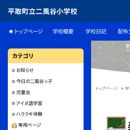
平取町立二風谷小学校
トップページ
学校概要
学校日記
配布
カテゴリ
お知らせ
今日の二風谷っ子
トップページ
>
学
児童会
アイヌ語学習
ハララキ体験
専用ページ