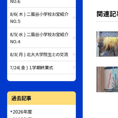
NO.６
関連記
8/6( 木 ) 二風谷小学校お宝紹介
NO.５
8/5( 水 ) 二風谷小学校お宝紹介
NO.４
8/3( 月 ) 北大大学院生との交流
7/24( 金 ) １学期終業式
過去記事
2026年度