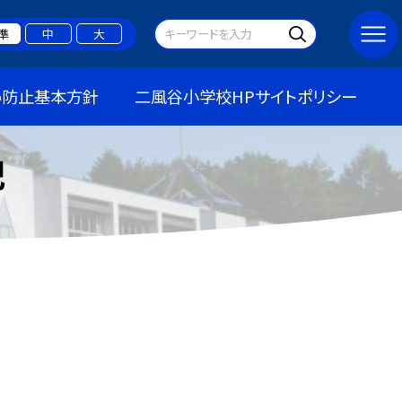
準
中
大
め防止基本方針
二風谷小学校HPサイトポリシー
記