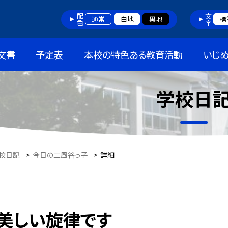
配色
文字
通常
白地
黒地
標
文書
予定表
本校の特色ある教育活動
いじ
学校日
校日記
>
今日の二風谷っ子
>
詳細
美しい旋律です