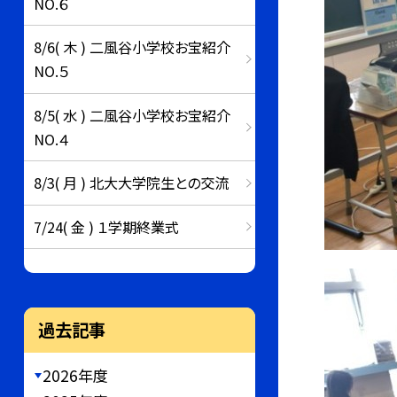
NO.６
8/6( 木 ) 二風谷小学校お宝紹介
NO.５
8/5( 水 ) 二風谷小学校お宝紹介
NO.４
8/3( 月 ) 北大大学院生との交流
7/24( 金 ) １学期終業式
過去記事
2026年度