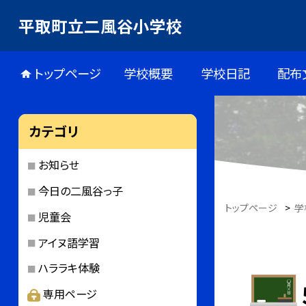
平取町立二風谷小学校
トップページ
学校概要
学校日記
配布
カテゴリ
お知らせ
今日の二風谷っ子
トップページ
>
学
児童会
アイヌ語学習
ハララキ体験
専用ページ