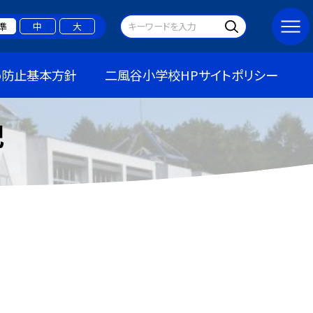
準
中
大
め防止基本方針
二風谷小学校HPサイトポリシー
記