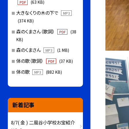
(63 KB)
PDF
大きなくりの木の下で
MP3
(374 KB)
森のくまさん（歌詞）
(38
PDF
KB)
森のくまさん
(1 MB)
MP3
体の歌（歌詞）
(37 KB)
PDF
体の歌
(882 KB)
MP3
新着記事
8/7( 金 ) 二風谷小学校お宝紹介