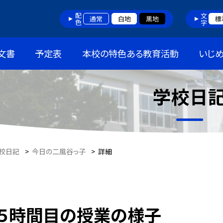
配色
文字
通常
白地
黒地
標
文書
予定表
本校の特色ある教育活動
いじ
学校日
校日記
>
今日の二風谷っ子
>
詳細
５時間目の授業の様子