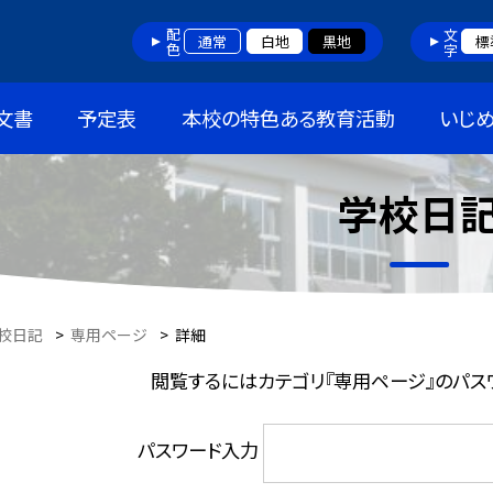
配色
文字
通常
白地
黒地
標
文書
予定表
本校の特色ある教育活動
いじ
学校日
校日記
>
専用ページ
>
詳細
閲覧するにはカテゴリ『専用ページ』のパス
パスワード入力