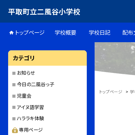
平取町立二風谷小学校
トップページ
学校概要
学校日記
配布
カテゴリ
お知らせ
今日の二風谷っ子
トップページ
>
学
児童会
アイヌ語学習
ハララキ体験
専用ページ