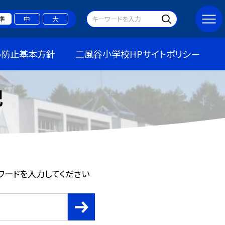
準
中
大
め防止基本方針
二風谷小学校HPサイトポリシー
記
ワードを入力してください