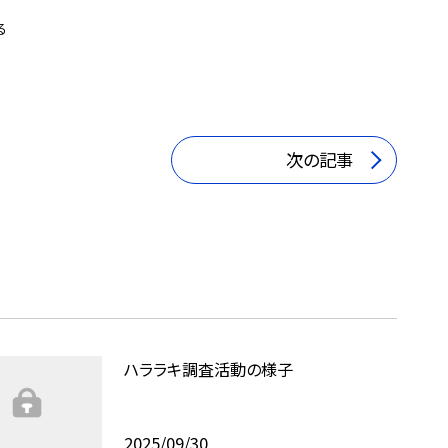
る
次の記事
ハララキ調査活動の様子
2025/09/30