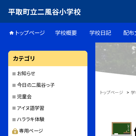
平取町立二風谷小学校
トップページ
学校概要
学校日記
配布
カテゴリ
お知らせ
今日の二風谷っ子
トップページ
>
学
児童会
アイヌ語学習
ハララキ体験
専用ページ