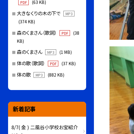
(63 KB)
PDF
大きなくりの木の下で
MP3
(374 KB)
森のくまさん（歌詞）
(38
PDF
KB)
森のくまさん
(1 MB)
MP3
体の歌（歌詞）
(37 KB)
PDF
体の歌
(882 KB)
MP3
新着記事
8/7( 金 ) 二風谷小学校お宝紹介