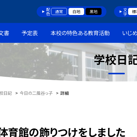
配色
文字
通常
白地
黒地
標
文書
予定表
本校の特色ある教育活動
いじ
学校日
校日記
>
今日の二風谷っ子
>
詳細
体育館の飾りつけをしました