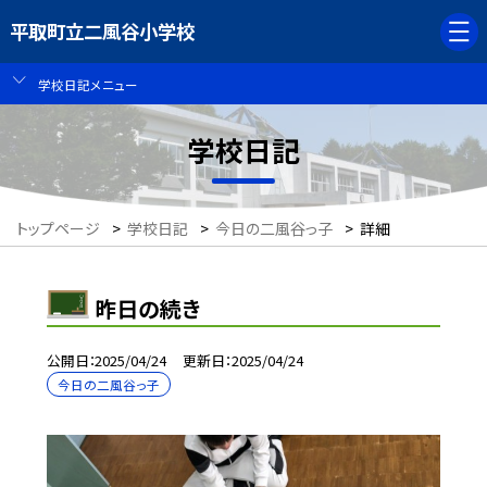
平取町立二風谷小学校
学校日記メニュー
学校日記
トップページ
>
学校日記
>
今日の二風谷っ子
>
詳細
昨日の続き
公開日
2025/04/24
更新日
2025/04/24
今日の二風谷っ子